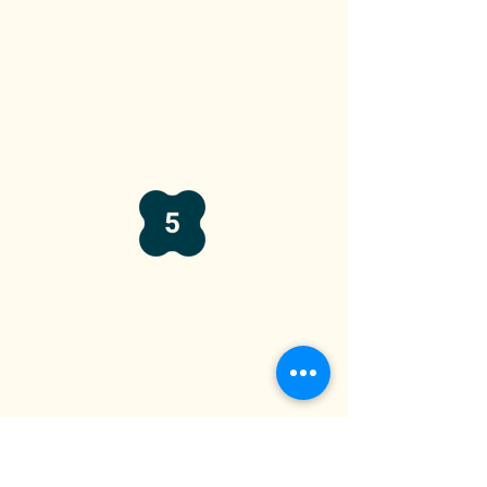
UNTERRICHTEN:
Sobald mindestens eine Lehrperson die
Fortbildung abgeschlossen hat, die
Schulleitung zustimmt und eine
Schülergruppe bereitsteht, kann es
losgehen.
5
SUPPORT:
Wir begleiten dich auch in der Praxis: Du
erhältst Zugang zu unserem Netzwerk
aktiver Lehrpersonen und kannst unsere
individuellen oder Peer-
Unterstützungsangebote nutzen.