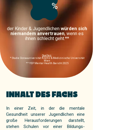
35
%
der Kinder & Jugendlichen
würden sich
niemandem anvertrauen
, wenn es
ihnen schlecht geht.**
Quellen
:
* Studie Donauuniversität Krems & Medizinische Universität
Wien
** YEP Mental Health Bericht 2025
INHALT DES FACHS
In einer Zeit, in der die mentale
Gesundheit unserer Jugendlichen eine
große Herausforderungen darstellt,
stehen Schulen vor einer Bildungs-