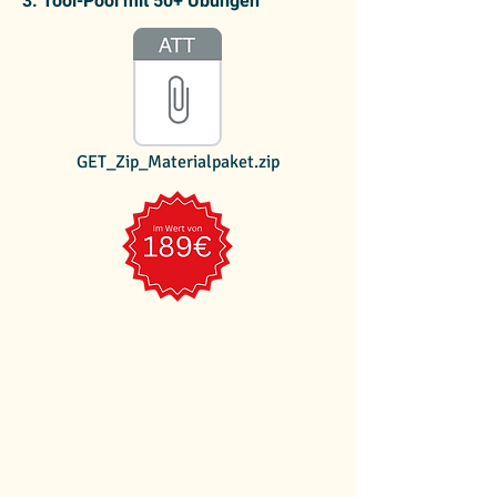
3. Tool-Pool mit 50+ Übungen
GET_Zip_Materialpaket.zip