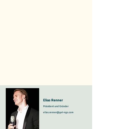
Elias Renner
Präsident und Gründer
elias.renner@get-ngo.com