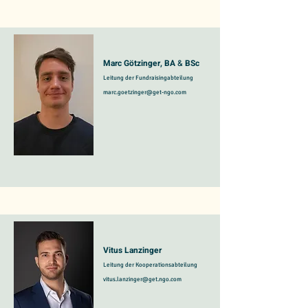
Marc Götzinger, BA
&
BSc
Leitung der Fundraisingabteilung
marc.goetzinger@get-ngo.com
Vitus Lanzinger
Leitung der Kooperationsabteilung
vitus.lanzinger@get.ngo.com