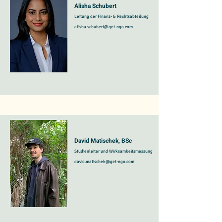
Alisha Schubert
Leitung der Finanz- & Rechtsabteilung
alisha.schubert@get-ngo.com
David Matischek, BSc
Studienleiter und Wirksamkeitsmessung
david.matischek@get-ngo.com