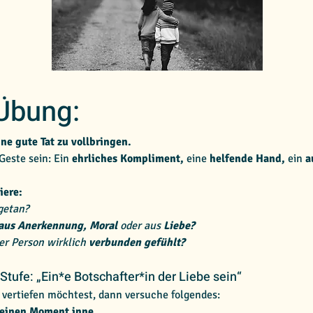
Übung:
ne gute Tat zu vollbringen.
Geste sein: Ein
 ehrliches Kompliment, 
eine
 helfende Hand, 
ein
 
iere:
getan?
aus
Anerkennung, Moral 
oder
aus
 Liebe?
er Person wirklich 
verbunden gefühlt?
Stufe: „Ein*e Botschafter*in der Liebe sein“
 vertiefen möchtest, dann versuche folgendes:
e einen Moment inne.