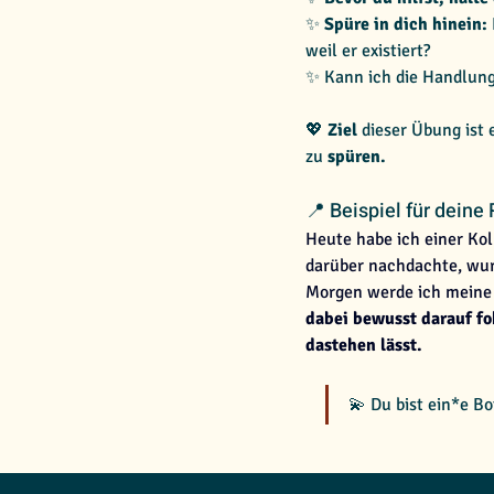
✨ 
Spüre in dich hinein:
weil er existiert?
✨ Kann ich die Handlun
💖 
Ziel 
dieser Übung ist 
zu
 spüren.
📍 Beispiel für deine 
Heute habe ich einer Koll
darüber nachdachte, wurde
Morgen werde ich meine g
dabei bewusst darauf fok
dastehen lässt.
💫 Du bist ein*e Bo