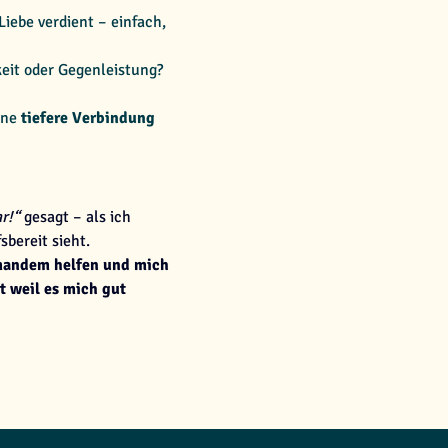
iebe verdient – einfach, 
eit oder Gegenleistung?
ine
 tiefere Verbindung 
ar!“
 gesagt – als ich 
sbereit sieht.
mandem helfen und mich 
t weil es mich gut 