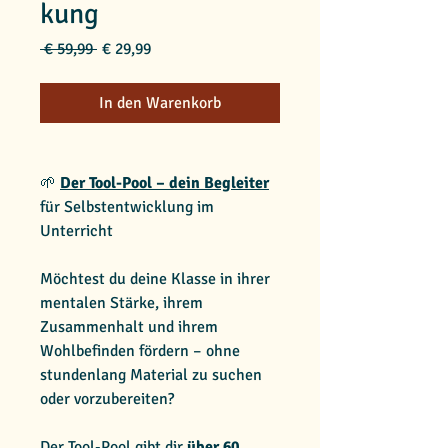
kung
Standardpreis
Sale-
 € 59,99 
€ 29,99
Preis
In den Warenkorb
🌱
Der Tool-Pool – dein Begleiter
für Selbstentwicklung im
Unterricht
Möchtest du deine Klasse in ihrer
mentalen Stärke, ihrem
Zusammenhalt und ihrem
Wohlbefinden fördern – ohne
stundenlang Material zu suchen
oder vorzubereiten?
Der Tool-Pool gibt dir
über 60