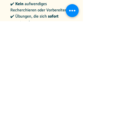
✔️
Kein
aufwendiges
Recherchieren oder Vorbereiten
✔️ Übungen, die sich
sofort
umsetzen lassen
✔️
Wissenschaftlich
fundiert und
praxiserprobt
Nach deiner Bestellung erhaltest
du
direkt
Zugang per Mail.
Global Educational
Transformation
Taborstraße 104/8
1020, Wien