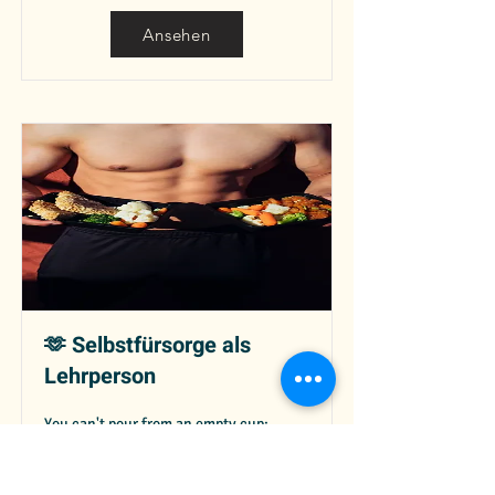
Ansehen
🫶 Selbstfürsorge als
Lehrperson
You can't pour from an empty cup:
Ansehen